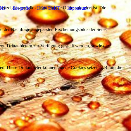
ezeigt, wenn die entsprechende Option aktiviert ist. Die
NS
Biografie
KONTAKT
Impressum
d der Nachfrage angepassten Erscheinungsbilds der Seite.
on Drittanbietern zur Verfügung gestellt werden, sowie die
den. Diese Drittanbieter können eigene Cookies setzen, z.B. um die