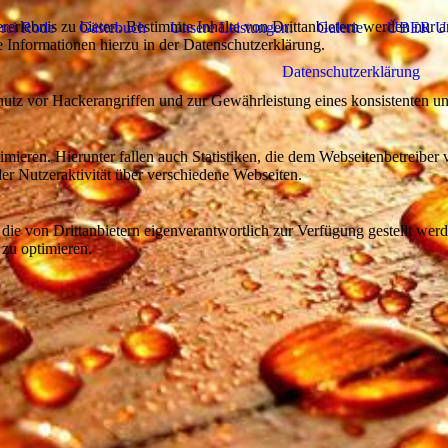
lebnis zu bieten. Bestimmte Inhalte von Drittanbietern werden nur ang
erei Rode
Gästebuch
Unsere Leistungen:
Galerie
ÜBER U
e Informationen hierzu in der Datenschutzerklärung.
Datenschutzerklärung
utz vor Hackerangriffen und zur Gewährleistung eines konsistenten un
ieren. Hierunter fallen auch Statistiken, die dem Webseitenbetreiber v
r Nutzeraktivität über verschiedene Webseiten.
 die von Drittanbietern eigenverantwortlich zur Verfügung gestellt wer
 zu optimieren.