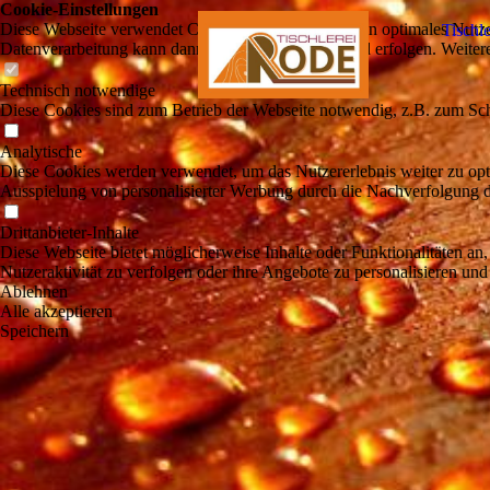
Cookie-Einstellungen
Diese Webseite verwendet Cookies, um Besuchern ein optimales Nutzerer
Tischl
Datenverarbeitung kann dann auch in einem Drittland erfolgen. Weiter
Technisch notwendige
Diese Cookies sind zum Betrieb der Webseite notwendig, z.B. zum Sch
Analytische
Diese Cookies werden verwendet, um das Nutzererlebnis weiter zu optim
Ausspielung von personalisierter Werbung durch die Nachverfolgung de
Drittanbieter-Inhalte
Diese Webseite bietet möglicherweise Inhalte oder Funktionalitäten an,
Nutzeraktivität zu verfolgen oder ihre Angebote zu personalisieren und
Ablehnen
Alle akzeptieren
Speichern